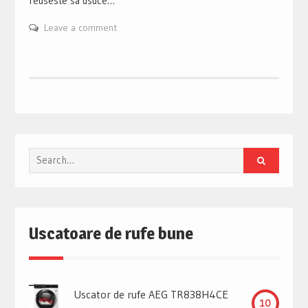
reuseste sa usuce…
Leave a comment
Search
for:
Uscatoare de rufe bune
Uscator de rufe AEG TR838H4CE
10