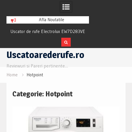
Afla Noutatile
ew
Uscator de rufe Electrolux EW7D283VE
Uscator Samsung
Review si Pareri utile
Review si Pare
Skip
Uscatoarederufe.ro
to
content
Reviewuri si Pareri pertinente…
Home
Hotpoint
Categorie:
Hotpoint