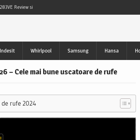
D283VE Review si
Uscator Samsung DV90CGC0A0ABLE Review
pertinente
Indesit
Whirlpool
Samsung
Hansa
Ho
6 – Cele mai bune uscatoare de rufe
 de rufe 2024
!