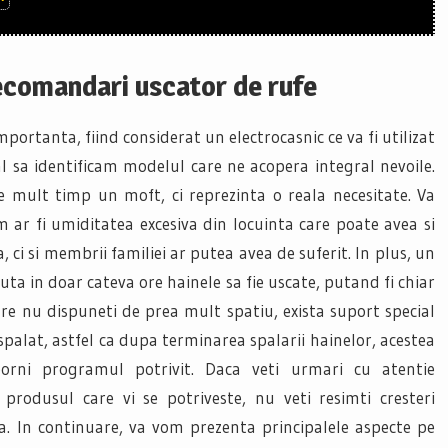
ecomandari uscator de rufe
portanta, fiind considerat un electrocasnic ce va fi utilizat
l sa identificam modelul care ne acopera integral nevoile.
 mult timp un moft, ci reprezinta o reala necesitate. Va
m ar fi umiditatea excesiva din locuinta care poate avea si
, ci si membrii familiei ar putea avea de suferit. In plus, un
juta in doar cateva ore hainele sa fie uscate, putand fi chiar
are nu dispuneti de prea mult spatiu, exista suport special
alat, astfel ca dupa terminarea spalarii hainelor, acestea
porni programul potrivit. Daca veti urmari cu atentie
 produsul care vi se potriveste, nu veti resimti cresteri
ica. In continuare, va vom prezenta principalele aspecte pe