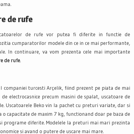
seama.
e de rufe
uscatoarelor de rufe vor putea fi diferite in functie de
ozitia cumparatorilor modele din ce in ce mai performante,
ale. In continuare, va vom prezenta cele mai importante
e de rufe
.
l companiei turcesti Arçelik, fiind prezent pe piata de mai
a de electrocasnice precum masini de spalat, uscatoare de
le. Uscatoarele Beko vin la pachet cu preturi variate, dar si
fera o capacitate de maxim 7 kg, functionand doar pe baza de
si programe diferite. Modelele la preturi mai mari prezinta
conomice si avand o putere de uscare mai mare.