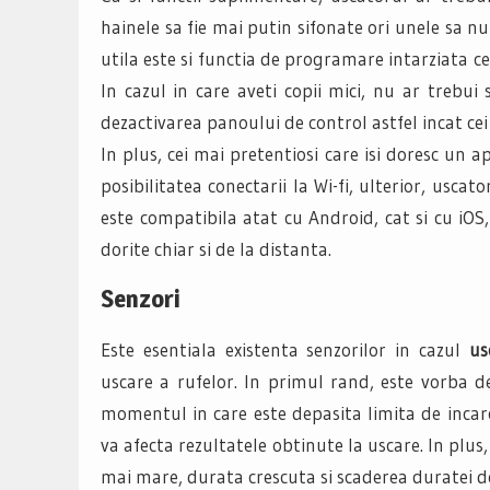
hainele sa fie mai putin sifonate ori unele sa nu
utila este si functia de programare intarziata 
In cazul in care aveti copii mici, nu ar trebui 
dezactivarea panoului de control astfel incat cei
In plus, cei mai pretentiosi care isi doresc u
posibilitatea conectarii la Wi-fi, ulterior, usca
este compatibila atat cu Android, cat si cu iOS, 
dorite chiar si de la distanta.
Senzori
Este esentiala existenta senzorilor in cazul
us
uscare a rufelor. In primul rand, este vorba de
momentul in care este depasita limita de incar
va afecta rezultatele obtinute la uscare. In plu
mai mare, durata crescuta si scaderea duratei de