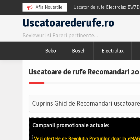
TR8384CE Review si Pareri
Afla Noutatile
Uscator de rufe Electrolux EW7
Pareri utile
Skip
Uscatoarederufe.ro
to
Reviewuri si Pareri pertinente…
content
Beko
Bosch
Electrolux
Uscatoare de rufe Recomandari 202
Cuprins Ghid de Recomandari uscatoare
Campanii promotionale actuale:
Vezi ofertele de
Revolutia Preturilor
doar la
eMAG