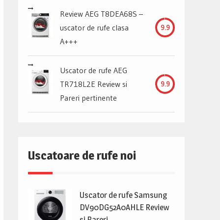
Review AEG T8DEA68S –
uscator de rufe clasa
9.9
A+++
Uscator de rufe AEG
TR718L2E Review si
9.9
Pareri pertinente
Uscatoare de rufe noi
Uscator de rufe Samsung
DV90DG52A0AHLE Review
si Pareri