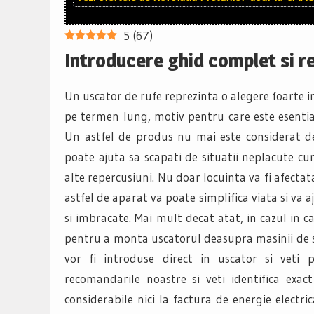
5
(
67
)
Introducere ghid complet si r
Un uscator de rufe reprezinta o alegere foarte im
pe termen lung, motiv pentru care este esentia
Un astfel de produs nu mai este considerat de
poate ajuta sa scapati de situatii neplacute cu
alte repercusiuni. Nu doar locuinta va fi afectata
astfel de aparat va poate simplifica viata si va a
si imbracate. Mai mult decat atat, in cazul in c
pentru a monta uscatorul deasupra masinii de sp
vor fi introduse direct in uscator si veti 
recomandarile noastre si veti identifica exact
considerabile nici la factura de energie electr