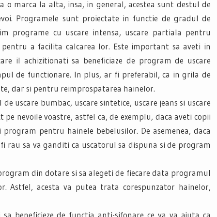
a o marca la alta, insa, in general, acestea sunt destul de
oi. Programele sunt proiectate in functie de gradul de
gasim programe cu uscare intensa, uscare partiala pentru
entru a facilita calcarea lor. Este important sa aveti in
are il achizitionati sa beneficiaze de program de uscare
pul de functionare. In plus, ar fi preferabil, ca in grila de
ate, dar si pentru reimprospatarea hainelor.
de uscare bumbac, uscare sintetice, uscare jeans si uscare
 pe nevoile voastre, astfel ca, de exemplu, daca aveti copii
nui program pentru hainele bebelusilor. De asemenea, daca
r fi rau sa va ganditi ca uscatorul sa dispuna si de program
 program din dotare si sa alegeti de fiecare data programul
or. Astfel, acesta va putea trata corespunzator hainelor,
 sa beneficieze de functia anti-sifonare ce va va ajuta ca