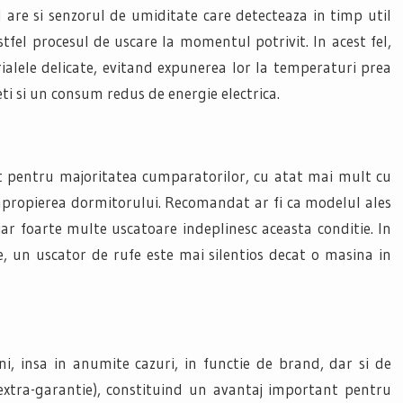
l are si senzorul de umiditate care detecteaza in timp util
tfel procesul de uscare la momentul potrivit. In acest fel,
rialele delicate, evitand expunerea lor la temperaturi prea
neti si un consum redus de energie electrica.
t pentru majoritatea cumparatorilor, cu atat mai mult cu
 apropierea dormitorului. Recomandat ar fi ca modelul ales
ar foarte multe uscatoare indeplinesc aceasta conditie. In
, un uscator de rufe este mai silentios decat o masina in
ni, insa in anumite cazuri, in functie de brand, dar si de
xtra-garantie), constituind un avantaj important pentru