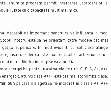
vinte, anumite program permit incarcarea uscatoarelor la
buie rulate cu o capacitate mult mai mica.
zional deosebit de important pentru ca va influenta in mod
ca. Scopul nostru este sa ne orientam catre modele cat mai
ergetica superioare. In mod evident, cu cat clasa atinge
te, insa consider ca este mai rentabil sa achizitionezi un
n mai mare, fiindca in timp se va amortiza.
enta energetica pentru uscatoarele de rufe: C, B, A, A+, A++
 energetic, atunci clasa A+++ este cea mai economica clasa.
 mai bun
pe care il alegeti sa fie incadrat in clasele A+, A++