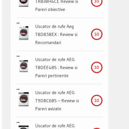
TR838H4CE Review si
10
Pareri obiective
Uscator de rufe Aeg
T8DB58EX : Review si
10
Recomandari
Uscator de rufe AEG
T8DEE48S : Review si
10
Pareri pertinente
Uscator de rufe AEG
T9DBC68S – Review si
10
Pareri avizate
Uscator de rufe AEG