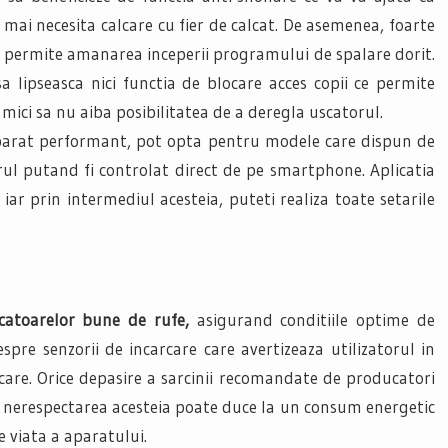
 mai necesita calcare cu fier de calcat. De asemenea, foarte
ce permite amanarea inceperii programului de spalare dorit.
sa lipseasca nici functia de blocare acces copii ce permite
 mici sa nu aiba posibilitatea de a deregla uscatorul.
n aparat performant, pot opta pentru modele care dispun de
torul putand fi controlat direct de pe smartphone. Aplicatia
iar prin intermediul acesteia, puteti realiza toate setarile
catoarelor bune de rufe,
asigurand conditiile optime de
spre senzorii de incarcare care avertizeaza utilizatorul in
care. Orice depasire a sarcinii recomandate de producatori
s, nerespectarea acesteia poate duce la un consum energetic
 viata a aparatului.