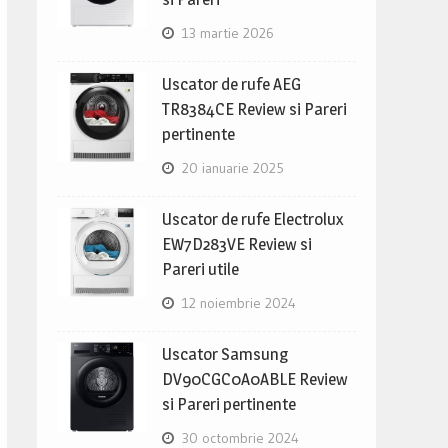
13 martie 2026
Uscator de rufe AEG
TR8384CE Review si Pareri
pertinente
20 ianuarie 2025
Uscator de rufe Electrolux
EW7D283VE Review si
Pareri utile
12 noiembrie 2024
Uscator Samsung
DV90CGC0A0ABLE Review
si Pareri pertinente
30 octombrie 2024