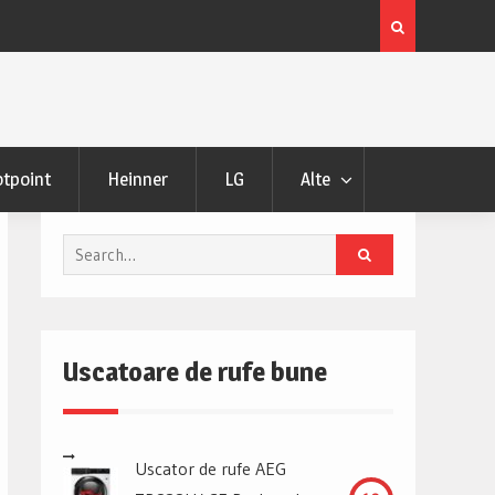
 si Pareri
Uscator de rufe Samsung DV90DG52A0AHLE Review s
Pareri
tpoint
Heinner
LG
Alte
Search
for:
Uscatoare de rufe bune
Uscator de rufe AEG