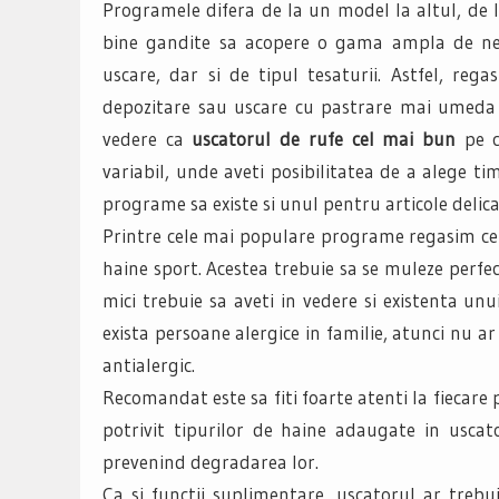
Programele difera de la un model la altul, de l
bine gandite sa acopere o gama ampla de nev
uscare, dar si de tipul tesaturii. Astfel, re
depozitare sau uscare cu pastrare mai umeda p
vedere ca
uscatorul de rufe cel mai bun
pe c
variabil, unde aveti posibilitatea de a alege tim
programe sa existe si unul pentru articole delic
Printre cele mai populare programe regasim cel 
haine sport. Acestea trebuie sa se muleze perfect
mici trebuie sa aveti in vedere si existenta u
exista persoane alergice in familie, atunci nu a
antialergic.
Recomandat este sa fiti foarte atenti la fiecare
potrivit tipurilor de haine adaugate in uscat
prevenind degradarea lor.
Ca si functii suplimentare, uscatorul ar trebui