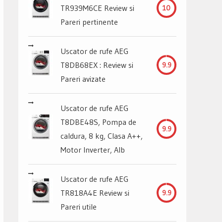
TR939M6CE Review si
10
Pareri pertinente
Uscator de rufe AEG
T8DB68EX : Review si
9.9
Pareri avizate
Uscator de rufe AEG
T8DBE48S, Pompa de
9.9
caldura, 8 kg, Clasa A++,
Motor Inverter, Alb
Uscator de rufe AEG
TR818A4E Review si
9.9
Pareri utile