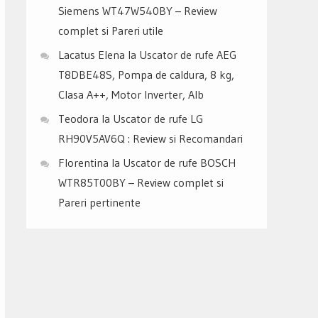
Siemens WT47W540BY – Review
complet si Pareri utile
Lacatus Elena
la
Uscator de rufe AEG
T8DBE48S, Pompa de caldura, 8 kg,
Clasa A++, Motor Inverter, Alb
Teodora
la
Uscator de rufe LG
RH90V5AV6Q : Review si Recomandari
Florentina
la
Uscator de rufe BOSCH
WTR85T00BY – Review complet si
Pareri pertinente