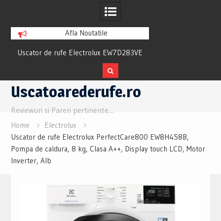
Afla Noutatile
ew
Uscator de rufe Electrolux EW7D283VE
Uscator Samsung
Review si Pareri utile
Review si Pare
Skip
Uscatoarederufe.ro
to
content
Reviewuri si Pareri pertinente…
Home
Electrolux
Uscator de rufe Electrolux PerfectCare800 EW8H458B,
Pompa de caldura, 8 kg, Clasa A++, Display touch LCD, Motor
Inverter, Alb