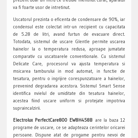
va fi foarte usor de intretinut.
Uscatorul prezinta o eficenta de condensare de 90%, iar
condensul este colectat intr-un recipient cu capacitata
de 5.28 de litri, avand furtun de evacuare direct.
Totodata, sistemul de uscare Glentle permite uscarea
hainelor la o temperatura redusa, aproape jumatate
comparativ cu uscatoarele conventionale. Cu sistemul
Delicate Care, procesorul va ajusta temperatura si
msicarea tamburului in mod automat, in functie de
tesatura, pentru o ingrijire corespunzatoare a hainelor,
prevenind degradarea acestora. Sistemul Smart Sense
identifica nvielul de umiditate din tesatura hainelor,
acestea fiind uscare uniform si protejate impotriva
supraincalzirii.
Electrolux PerfectCare800 EW8H458B
are la baza 12
programe de uscare, ce se adapteaza cerintelor oricarei
persoane. Dispune atat de progame pentru nevoi de