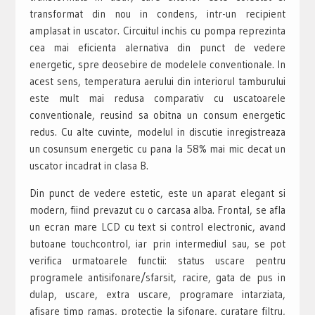
transformat din nou in condens, intr-un recipient
amplasat in uscator. Circuitul inchis cu pompa reprezinta
cea mai eficienta alernativa din punct de vedere
energetic, spre deosebire de modelele conventionale. In
acest sens, temperatura aerului din interiorul tamburului
este mult mai redusa comparativ cu uscatoarele
conventionale, reusind sa obitna un consum energetic
redus. Cu alte cuvinte, modelul in discutie inregistreaza
un cosunsum energetic cu pana la 58% mai mic decat un
uscator incadrat in clasa B.
Din punct de vedere estetic, este un aparat elegant si
modern, fiind prevazut cu o carcasa alba. Frontal, se afla
un ecran mare LCD cu text si control electronic, avand
butoane touchcontrol, iar prin intermediul sau, se pot
verifica urmatoarele functii: status uscare pentru
programele antisifonare/sfarsit, racire, gata de pus in
dulap, uscare, extra uscare, programare intarziata,
afisare timp ramas, protectie la sifonare, curatare filtru,