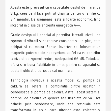
Acesta este prevazut cu o capacitate destul de mare, de
8 kg, ceea ce il face potrivit chiar si pentru o familie cu
3-4 membri. De asemenea, este si foarte economic, fiind
incadrat in clasa de eficienta energetica A++.
Gratie design-ului special al peretilor laterali, nivelul de
zgomot si vibratii sunt reduse considerabil. In plus, este
echipat si cu motor Sense Inverter ce foloseste un
magnetic puternic din neodymium, astfel ca va contribui
la nivelul de zgomot redus, nedepasind 66 dB. Totodata,
ofera si o buna fiabilitate in timp, pentru ca aparatul sa
poata fi utilizat o perioada cat mai mare.
Tehnologia inovativa a acestui model cu pompa de
caldura se refera la combinatia dintre uscator in
condensatie si pompa de caldura. Astfel, acest sistem al
pompei de caldura va genera aer fierbinte ce va usca
hainele prin condensare, unde apa reziduala este
transformata in abur, care ulterior este colectat si