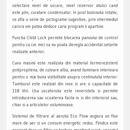
selectare nivel de uscare, nivel rezervor atunci cand
este plin, curatare condensator. In jurul butonului rotativ,
se afla o serie de pictograme sugestive, prin intermediul
carora vei putea deduce carui program ii apartine.
Functia Child Lock permite blocarea panoului de control
pentru ca cei mici sa nu poata deregla accidental setarile
realizate anterior.
Cuva masinii este realizata din material termorezistent
polipropilena, de culoare alba, avand iluminare interioara
pentru o mai buna vizibilitate asupra continutului interior.
Tamburul este realziat din inox si are o capacitate de
118 litri. Usa uscatorului este reversibila si permite
introducerea sau scoaterea facila in si din interiorul sau,
chiar si a articolelor voluminoase.
Sistemul de filtrare al aerului Eco Flow asgiura un flux
mare de aer si un consum energetic redus. Fiindca este
prezent doar un filtru ce trebuie mentinut curat, aparatul