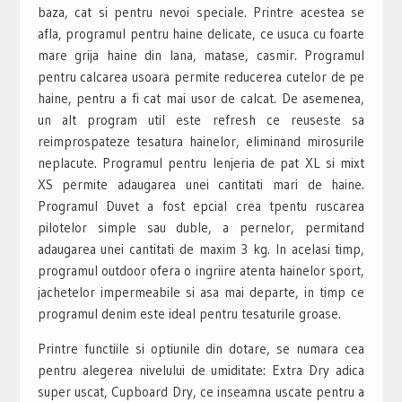
baza, cat si pentru nevoi speciale. Printre acestea se
afla, programul pentru haine delicate, ce usuca cu foarte
mare grija haine din lana, matase, casmir. Programul
pentru calcarea usoara permite reducerea cutelor de pe
haine, pentru a fi cat mai usor de calcat. De asemenea,
un alt program util este refresh ce reuseste sa
reimprospateze tesatura hainelor, eliminand mirosurile
neplacute. Programul pentru lenjeria de pat XL si mixt
XS permite adaugarea unei cantitati mari de haine.
Programul Duvet a fost epcial crea tpentu ruscarea
pilotelor simple sau duble, a pernelor, permitand
adaugarea unei cantitati de maxim 3 kg. In acelasi timp,
programul outdoor ofera o ingriire atenta hainelor sport,
jachetelor impermeabile si asa mai departe, in timp ce
programul denim este ideal pentru tesaturile groase.
Printre functiile si optiunile din dotare, se numara cea
pentru alegerea nivelului de umiditate: Extra Dry adica
super uscat, Cupboard Dry, ce inseamna uscate pentru a