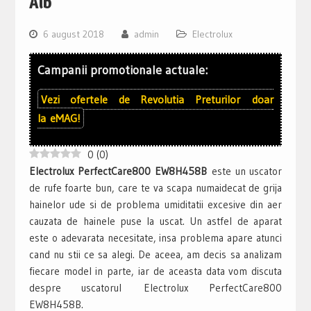
Alb
6 august 2018
admin
Electrolux
Campanii promotionale actuale:
Vezi ofertele de
Revolutia Preturilor
doar
la
eMAG!
0
(
0
)
Electrolux PerfectCare800 EW8H458B
este un uscator
de rufe foarte bun, care te va scapa numaidecat de grija
hainelor ude si de problema umiditatii excesive din aer
cauzata de hainele puse la uscat. Un astfel de aparat
este o adevarata necesitate, insa problema apare atunci
cand nu stii ce sa alegi. De aceea, am decis sa analizam
fiecare model in parte, iar de aceasta data vom discuta
despre uscatorul Electrolux PerfectCare800
EW8H458B.