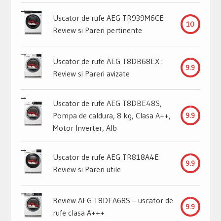
Uscator de rufe AEG TR939M6CE
10
Review si Pareri pertinente
Uscator de rufe AEG T8DB68EX :
9.9
Review si Pareri avizate
Uscator de rufe AEG T8DBE48S,
Pompa de caldura, 8 kg, Clasa A++,
9.9
Motor Inverter, Alb
Uscator de rufe AEG TR818A4E
9.9
Review si Pareri utile
Review AEG T8DEA68S – uscator de
9.9
rufe clasa A+++