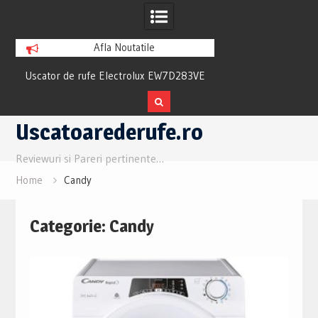
Afla Noutatile
w
Uscator de rufe Electrolux EW7D283VE
Uscator Samsung 
Review si Pareri utile
Review si Parer
Skip
Uscatoarederufe.ro
to
content
Reviewuri si Pareri pertinente…
Home
Candy
Categorie:
Candy