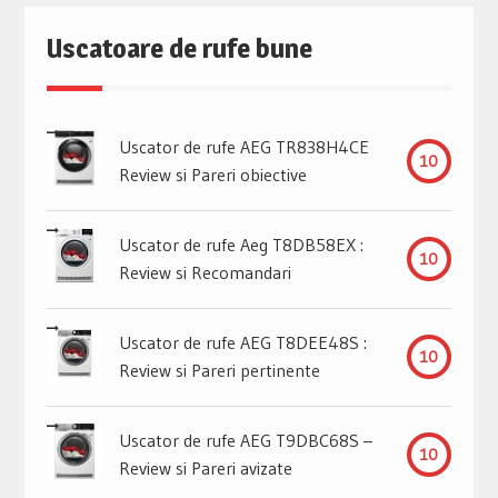
Uscatoare de rufe bune
Uscator de rufe AEG TR838H4CE
10
Review si Pareri obiective
Uscator de rufe Aeg T8DB58EX :
10
Review si Recomandari
Uscator de rufe AEG T8DEE48S :
10
Review si Pareri pertinente
Uscator de rufe AEG T9DBC68S –
10
Review si Pareri avizate