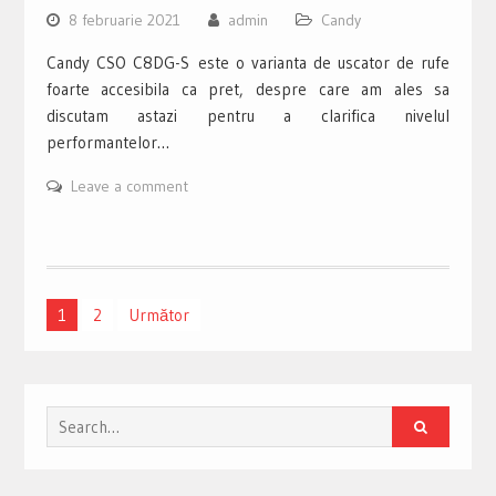
8 februarie 2021
admin
Candy
Candy CSO C8DG-S este o varianta de uscator de rufe
foarte accesibila ca pret, despre care am ales sa
discutam astazi pentru a clarifica nivelul
performantelor…
Leave a comment
Navigare
1
2
Următor
în
articole
Search
for: