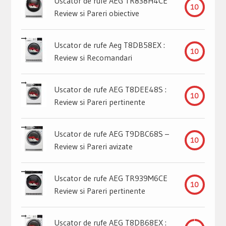
Uscator de rufe AEG TR838H4CE
10
Review si Pareri obiective
Uscator de rufe Aeg T8DB58EX :
10
Review si Recomandari
Uscator de rufe AEG T8DEE48S :
10
Review si Pareri pertinente
Uscator de rufe AEG T9DBC68S –
10
Review si Pareri avizate
Uscator de rufe AEG TR939M6CE
10
Review si Pareri pertinente
Uscator de rufe AEG T8DB68EX :