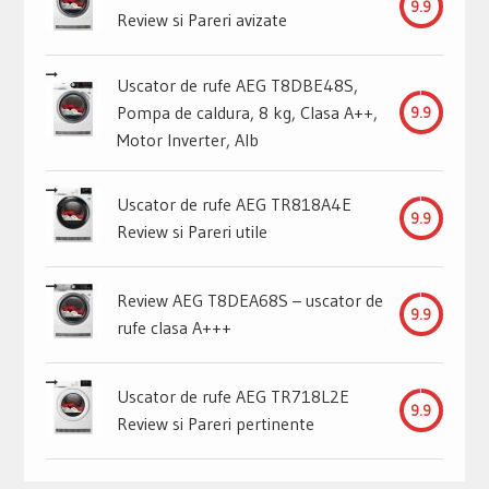
9.9
Review si Pareri avizate
Uscator de rufe AEG T8DBE48S,
Pompa de caldura, 8 kg, Clasa A++,
9.9
Motor Inverter, Alb
Uscator de rufe AEG TR818A4E
9.9
Review si Pareri utile
Review AEG T8DEA68S – uscator de
9.9
rufe clasa A+++
Uscator de rufe AEG TR718L2E
9.9
Review si Pareri pertinente