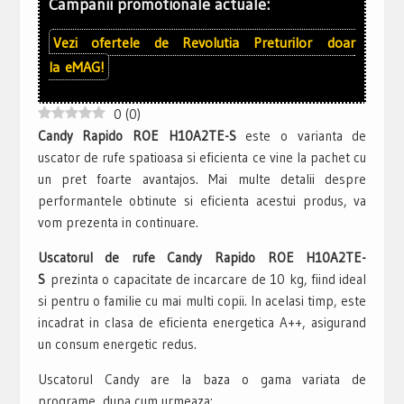
Campanii promotionale actuale:
Vezi ofertele de
Revolutia Preturilor
doar
la
eMAG!
0
(
0
)
Candy Rapido ROE H10A2TE-S
este o varianta de
uscator de rufe spatioasa si eficienta ce vine la pachet cu
un pret foarte avantajos. Mai multe detalii despre
performantele obtinute si eficienta acestui produs, va
vom prezenta in continuare.
Uscatorul de rufe Candy Rapido ROE H10A2TE-
S
prezinta o capacitate de incarcare de 10 kg, fiind ideal
si pentru o familie cu mai multi copii. In acelasi timp, este
incadrat in clasa de eficienta energetica A++, asigurand
un consum energetic redus.
Uscatorul Candy are la baza o gama variata de
programe, dupa cum urmeaza: