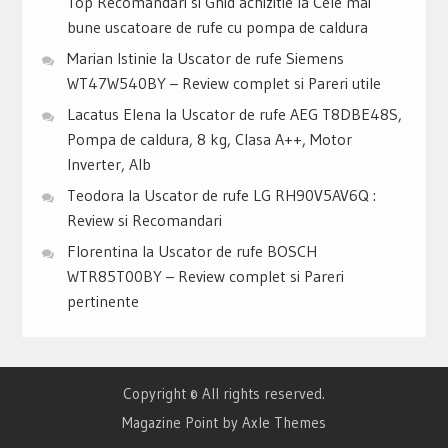
Top Recomandari si Ghid achizitie
la
Cele mai
bune uscatoare de rufe cu pompa de caldura
Marian Istinie
la
Uscator de rufe Siemens
WT47W540BY – Review complet si Pareri utile
Lacatus Elena
la
Uscator de rufe AEG T8DBE48S,
Pompa de caldura, 8 kg, Clasa A++, Motor
Inverter, Alb
Teodora
la
Uscator de rufe LG RH90V5AV6Q :
Review si Recomandari
Florentina
la
Uscator de rufe BOSCH
WTR85T00BY – Review complet si Pareri
pertinente
Copyright © All rights reserved.
Magazine Point by
Axle Themes