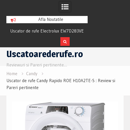
Afla Noutatile
ew
Uscator de rufe Electrolux EW7D283VE
Uscator Samsung
Review si Pareri utile
Review si Pare
Skip
Uscatoarederufe.ro
to
content
Reviewuri si Pareri pertinente…
Home
Candy
Uscator de rufe Candy Rapido ROE H10A2TE-S : Review si
Pareri pertinente