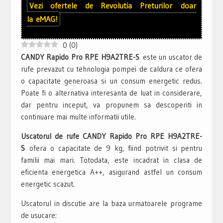
Vezi ofertele de
Revolutia Preturilor
doar
la
eMAG!
0
(
0
)
CANDY Rapido Pro RPE H9A2TRE-S
este un uscator de
rufe prevazut cu tehnologia pompei de caldura ce ofera
o capacitate generoasa si un consum energetic redus.
Poate fi o alternativa interesanta de luat in considerare,
dar pentru inceput, va propunem sa descoperiti in
continuare mai multe informatii utile.
Uscatorul de rufe CANDY Rapido Pro RPE H9A2TRE-
S
ofera o capacitate de 9 kg, fiind potrivit si pentru
familii mai mari. Totodata, este incadrat in clasa de
eficienta energetica A++, asigurand astfel un consum
energetic scazut.
Uscatorul in discutie are la baza urmatoarele programe
de usucare: