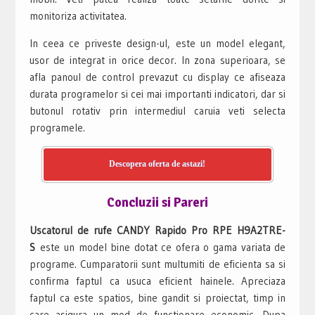
monitoriza activitatea.
In ceea ce priveste design-ul, este un model elegant,
usor de integrat in orice decor. In zona superioara, se
afla panoul de control prevazut cu display ce afiseaza
durata programelor si cei mai importanti indicatori, dar si
butonul rotativ prin intermediul caruia veti selecta
programele.
Descopera oferta de astazi!
Concluzii si Pareri
Uscatorul de rufe CANDY Rapido Pro RPE H9A2TRE-
S
este un model bine dotat ce ofera o gama variata de
programe. Cumparatorii sunt multumiti de eficienta sa si
confirma faptul ca usuca eficient hainele. Apreciaza
faptul ca este spatios, bine gandit si proiectat, timp in
care asigura un mod de functionare economic. Dupa