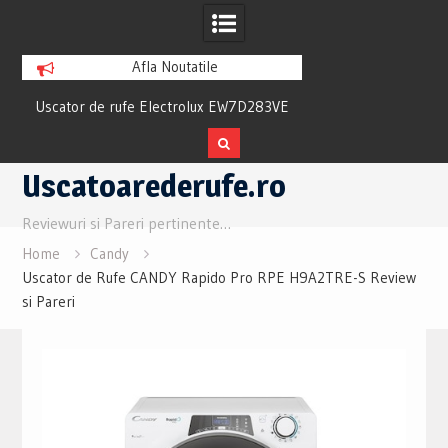
Afla Noutatile
ew
Uscator de rufe Electrolux EW7D283VE
Uscator Samsung
Review si Pareri utile
Review si Pare
Skip
Uscatoarederufe.ro
to
content
Reviewuri si Pareri pertinente…
Home
Candy
Uscator de Rufe CANDY Rapido Pro RPE H9A2TRE-S Review
si Pareri