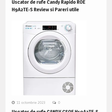
Uscator de rufe Candy Rapido ROE
H9A2TE-S Review si Pareri utile
11 octombrie 2023
0
Uscator de rufe CANDY CSOE H10A2TE-S