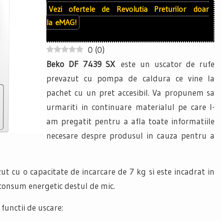
Vezi ofertele de
Revolutia Preturilor
doar
la
eMAG!
0
(
0
)
Beko DF 7439 SX
este un uscator de rufe
prevazut cu pompa de caldura ce vine la
pachet cu un pret accesibil. Va propunem sa
urmariti in continuare materialul pe care l-
am pregatit pentru a afla toate informatiile
necesare despre produsul in cauza pentru a
ut cu o capacitate de incarcare de 7 kg si este incadrat in
 consum energetic destul de mic.
unctii de uscare: