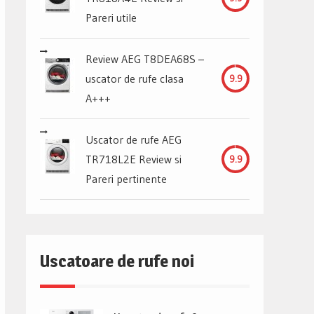
Pareri utile
Review AEG T8DEA68S –
uscator de rufe clasa
9.9
A+++
Uscator de rufe AEG
TR718L2E Review si
9.9
Pareri pertinente
Uscatoare de rufe noi