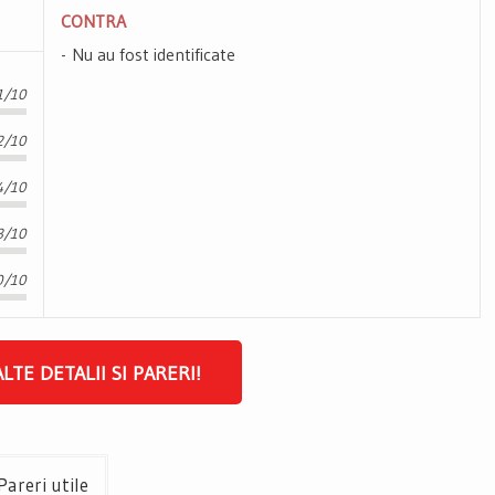
CONTRA
Nu au fost identificate
1/10
2/10
4/10
3/10
0/10
ALTE DETALII SI PARERI!
areri utile