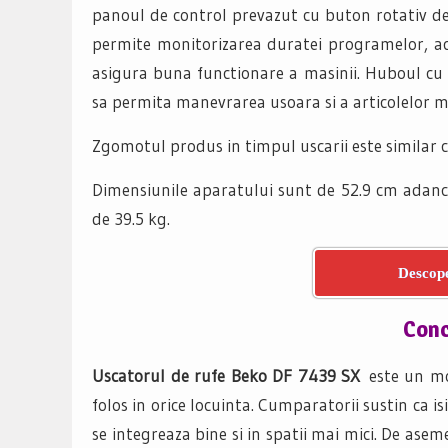
panoul de control prevazut cu buton rotativ de 
permite monitorizarea duratei programelor, acti
asigura buna functionare a masinii. Huboul cu 
sa permita manevrarea usoara si a articolelor m
Zgomotul produs in timpul uscarii este similar c
Dimensiunile aparatului sunt de 52.9 cm adanc
de 39.5 kg.
Descope
Concl
Uscatorul de rufe Beko DF 7439 SX
este un mo
folos in orice locuinta. Cumparatorii sustin ca i
se integreaza bine si in spatii mai mici. De asem