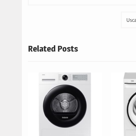
în
articole
Usca
Related Posts