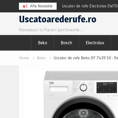
TR8384CE Review si Pareri
Afla Noutatile
Uscator de rufe Electrolux EW7
Pareri utile
Skip
Uscatoarederufe.ro
to
Reviewuri si Pareri pertinente…
content
Beko
Bosch
Electrolux
Home
Beko
Uscator de rufe Beko DF 7439 SX : R