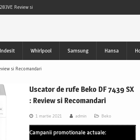
D283VE Review si
Uscator Samsung DV90CGC0A0ABLE Review
pertinente
Indesit
Whirlpool
Samsung
Hansa
Ho
eview si Recomandari
Uscator de rufe Beko DF 7439 SX
: Review si Recomandari
1 martie 2021
admin
Beko
Campanii promotionale actuale: