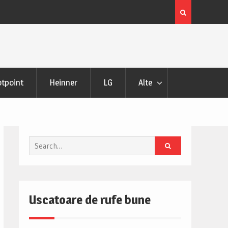
 si Pareri
Uscator de rufe Samsung DV90DG52A0AHLE Review s
Pareri
tpoint
Heinner
LG
Alte
Search
for:
Uscatoare de rufe bune