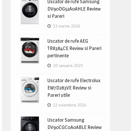
Uscator de rufe Samsung
DV90DG52A0AHLE Review
si Pareri
13 martie 2026
Uscator de rufe AEG
TR8384CE Review si Pareri
pertinente
20 ianuarie 2025
Uscator de rufe Electrolux
EW7D283VE Review si
Pareri utile
12 noiembrie 2024
Uscator Samsung
DV90CGC0A0ABLE Review