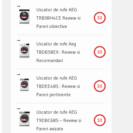
Uscator de rufe AEG
TR838H4CE Review si
10
Pareri obiective
Uscator de rufe Aeg
T8DB58EX : Review si
10
Recomandari
Uscator de rufe AEG
T8DEE48S : Review si
10
Pareri pertinente
Uscator de rufe AEG
T9DBC68S – Review si
10
Pareri avizate