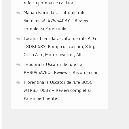
rufe cu pompa de caldura
Marian Istinie
la
Uscator de rufe
Siemens WT47W540BY – Review
complet si Pareri utile
Lacatus Elena
la
Uscator de rufe AEG
T8DBE48S, Pompa de caldura, 8 kg,
Clasa A++, Motor Inverter, Alb
Teodora
la
Uscator de rufe LG
RH90V5AV6Q : Review si Recomandari
Florentina
la
Uscator de rufe BOSCH
WTR85T00BY – Review complet si
Pareri pertinente