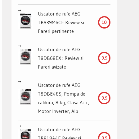
Uscator de rufe AEG
TR939M6CE Review si
10
Pareri pertinente
Uscator de rufe AEG
T8DB68EX : Review si
9.9
Pareri avizate
Uscator de rufe AEG
T8DBE48S, Pompa de
9.9
caldura, 8 kg, Clasa A++,
Motor Inverter, Alb
Uscator de rufe AEG
TR818A4E Review si
9.9