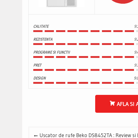
CALITATE
9.
REZISTENTA
9.
PROGRAME SI FUNCTII
9.
PRET
9.
DESIGN
9.
AFLA SI 
Navigare
Uscator de rufe Beko DS8452TA : Review si P