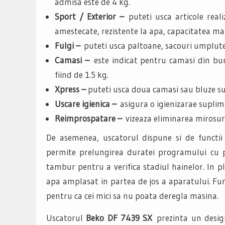
admisa este de 4 kg.
Sport / Exterior –
puteti usca articole real
amestecate, rezistente la apa, capacitatea ma
Fulgi –
puteti usca paltoane, sacouri umplute
Camasi –
este indicat pentru camasi din bu
fiind de 1.5 kg.
Xpress –
puteti usca doua camasi sau bluze sub
Uscare igienica –
asigura o igienizarae supli
Reimprospatare –
vizeaza eliminarea mirosur
De asemenea, uscatorul dispune si de functii 
permite prelungirea duratei programului cu p
tambur pentru a verifica stadiul hainelor. In pl
apa amplasat in partea de jos a aparatului. F
pentru ca cei mici sa nu poata deregla masina.
Uscatorul
Beko DF 7439 SX
prezinta un desig