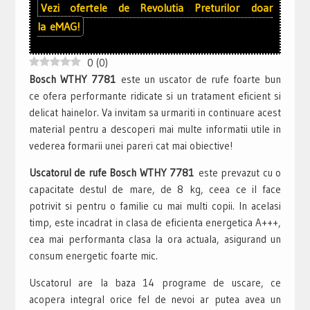
Vezi ofertele de
Revolutia Preturilor
doar
la
eMAG!
0
(
0
)
Bosch WTHY 7781
este un uscator de rufe foarte bun
ce ofera performante ridicate si un tratament eficient si
delicat hainelor. Va invitam sa urmariti in continuare acest
material pentru a descoperi mai multe informatii utile in
vederea formarii unei pareri cat mai obiective!
Uscatorul de rufe Bosch WTHY 7781
este prevazut cu o
capacitate destul de mare, de 8 kg, ceea ce il face
potrivit si pentru o familie cu mai multi copii. In acelasi
timp, este incadrat in clasa de eficienta energetica A+++,
cea mai performanta clasa la ora actuala, asigurand un
consum energetic foarte mic.
Uscatorul are la baza 14 programe de uscare, ce
acopera integral orice fel de nevoi ar putea avea un