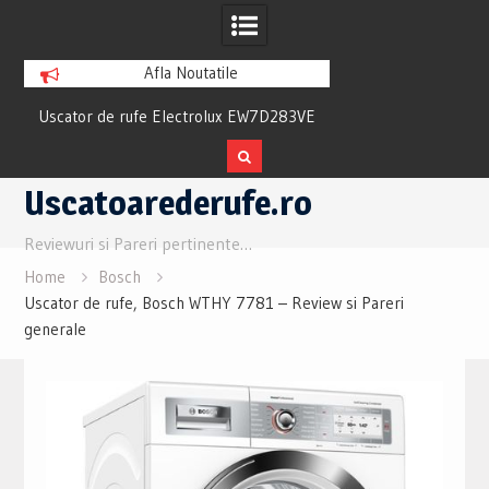
Afla Noutatile
ew
Uscator de rufe Electrolux EW7D283VE
Uscator Samsung
Review si Pareri utile
Review si Pare
Skip
Uscatoarederufe.ro
to
content
Reviewuri si Pareri pertinente…
Home
Bosch
Uscator de rufe, Bosch WTHY 7781 – Review si Pareri
generale