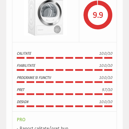
9.9
CALITATE
10.0/10
FIABILITATE
10.0/10
PROGRAME SI FUNCTII
10.0/10
PRET
9.7/10
DESIGN
10.0/10
PRO
Raport calitate/pret bun