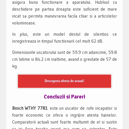
asigura buna functionare a aparatului. Hubloul cu
deschidere pe partea dreapta este suficient de mare
incat sa permita manevrarea facila chiar si a articolelor
voluminoase.
In plus, este un model destul de silentios ce
inregistreaza in timpul functionarii cel mult 62 dB.
Dimensiunile uscatorului sunt de 59.9 cm adancime, 59.8
cm latime si 84.2 cm inaltime, avand o greutate de 57 de
kg.
Descopera oferta de astazi!
Concluzii si Pareri
Bosch WTHY 7781
este un uscator de rufe incapator si
foarte economic ce ofera o ingrijire atenta hainelor.
Cumparatorii actuali sunt foarte multumit de el si sustin
ca isi face treaba exact asa cum se asteptau. Este