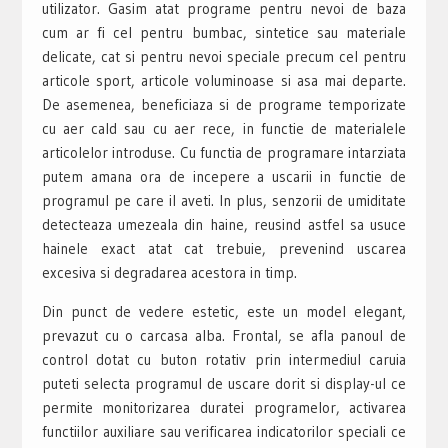
utilizator. Gasim atat programe pentru nevoi de baza
cum ar fi cel pentru bumbac, sintetice sau materiale
delicate, cat si pentru nevoi speciale precum cel pentru
articole sport, articole voluminoase si asa mai departe.
De asemenea, beneficiaza si de programe temporizate
cu aer cald sau cu aer rece, in functie de materialele
articolelor introduse. Cu functia de programare intarziata
putem amana ora de incepere a uscarii in functie de
programul pe care il aveti. In plus, senzorii de umiditate
detecteaza umezeala din haine, reusind astfel sa usuce
hainele exact atat cat trebuie, prevenind uscarea
excesiva si degradarea acestora in timp.
Din punct de vedere estetic, este un model elegant,
prevazut cu o carcasa alba. Frontal, se afla panoul de
control dotat cu buton rotativ prin intermediul caruia
puteti selecta programul de uscare dorit si display-ul ce
permite monitorizarea duratei programelor, activarea
functiilor auxiliare sau verificarea indicatorilor speciali ce