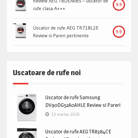
Review AEG T8DEA68S – uscator de
9.9
rufe clasa A+++
Uscator de rufe AEG TR718L2E
9.9
Review si Pareri pertinente
Uscatoare de rufe noi
Uscator de rufe Samsung
DV90DG52A0AHLE Review si Pareri
13 martie 2026
Uscator de rufe AEG TR8384CE