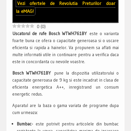
Vezi ofertele de
Revolutia Preturilor
doar
la
eMAG!
0
(
0
)
Uscatorul de rufe Bosch WTWH761BY
este o varianta
foarte buna ce ofera o capacitate generoasa si o uscare
eficienta si rapida a hainelor. Va propunem sa aflati mai
multe informatii utile in continuare pentru a verifica daca
este in concordanta cu nevoile voastre.
Bosch WTWH761BY
pune la dispozitia utilizatorului o
capacitate generoasa de 9 kg si este incadrat in clasa de
eficienta energetica A++, inregistrand un consum
energetic redus.
Aparatul are la baza o gama variata de programe dupa
cum urmeaza:
Bumbac-
este potrivit pentru articolele din bumbac
rezistente la uzura, capacitatea maxima de incarcare