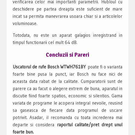
verificarea celor mai importanti parametrii. Hubloul cu
deschidere pe partea dreapta este suficient de mare
incat sa permita manevrarea usoara chiar si a articolelor
voluminoase.
Totodata, nu este un aparat galagios inregistrand in
timpul functionarii cel mult 64 dB.
Concluzii si Pareri
Uscatorul de rufe Bosch WTWH761BY
poate fi o varianta
foarte bine pusa la punct, iar Bosch nu face nici de
aceasta data rabat de la calitate. Cumparatorii sunt de
parere ca au facut o alegere extrem de buna, aparatul in
discutie fiind foarte spatios, economic si silentios. Gama
variata de programe le acopera integral nevoile, reusind
sa gaseasca de fiecare data programul de uscare
potrivit. Asadar, il recomanda cu toata increderea mai
departe si considera
raportul calitate/pret drept unul
foarte bun.