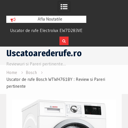
Afla Noutatile
ew
Uscator de rufe Electrolux EW7D283VE
Uscator Samsung
Review si Pareri utile
Review si Pare
Skip
Uscatoarederufe.ro
to
content
Reviewuri si Pareri pertinente…
Home
Bosch
Uscator de rufe Bosch WTWH761BY : Review si Pareri
pertinente