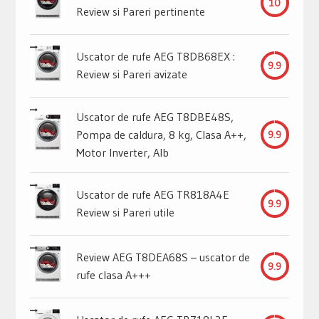
10
Review si Pareri pertinente
Uscator de rufe AEG T8DB68EX :
9.9
Review si Pareri avizate
Uscator de rufe AEG T8DBE48S,
Pompa de caldura, 8 kg, Clasa A++,
9.9
Motor Inverter, Alb
Uscator de rufe AEG TR818A4E
9.9
Review si Pareri utile
Review AEG T8DEA68S – uscator de
9.9
rufe clasa A+++