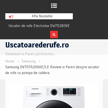
Afla Noutatile
ew
Uscator de rufe Electrolux EW7D283VE
Uscator Samsung
Review si Pareri utile
Review si Pare
Skip
Uscatoarederufe.ro
to
content
Reviewuri si Pareri pertinente…
Home
Samsung
Samsung DV70TA200AE/LE Review si Pareri despre uscator
de rufe cu pompa de caldura