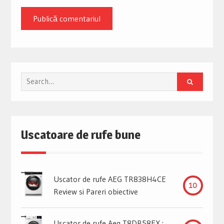
Search
for:
Uscatoare de rufe bune
Uscator de rufe AEG TR838H4CE
10
Review si Pareri obiective
Uscator de rufe Aeg T8DB58EX :