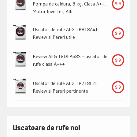
Pompa de caldura, 8 kg, Clasa A++,
9.9
Motor Inverter, Alb
Uscator de rufe AEG TR818A4E
9.9
Review si Pareri utile
Review AEG T8DEA68S – uscator de
9.9
rufe clasa A+++
Uscator de rufe AEG TR718L2E
9.9
Review si Pareri pertinente
Uscatoare de rufe noi