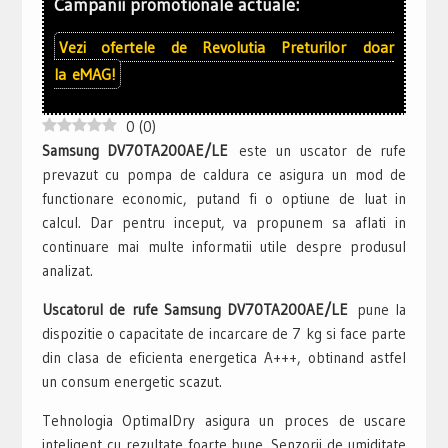
Campanii promotionale actuale:
Vezi ofertele de
Revolutia Preturilor
doar
la
eMAG!
0
(
0
)
Samsung DV70TA200AE/LE
este un uscator de rufe
prevazut cu pompa de caldura ce asigura un mod de
functionare economic, putand fi o optiune de luat in
calcul. Dar pentru inceput, va propunem sa aflati in
continuare mai multe informatii utile despre produsul
analizat.
Uscatorul de rufe Samsung DV70TA200AE/LE
pune la
dispozitie o capacitate de incarcare de 7 kg si face parte
din clasa de eficienta energetica A+++, obtinand astfel
un consum energetic scazut.
Tehnologia OptimalDry asigura un proces de uscare
inteligent cu rezultate foarte bune. Senzorii de umiditate