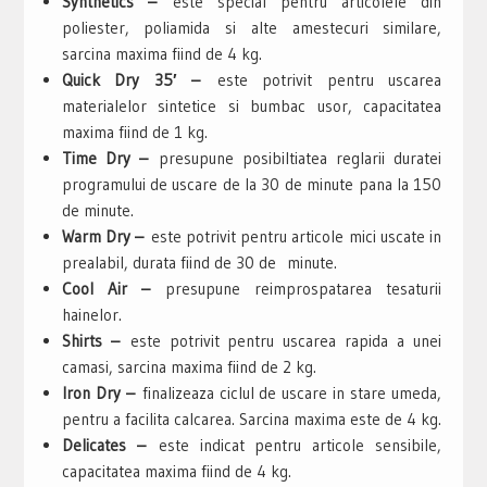
Synthetics –
este special pentru articolele din
poliester, poliamida si alte amestecuri similare,
sarcina maxima fiind de 4 kg.
Quick Dry 35′ –
este potrivit pentru uscarea
materialelor sintetice si bumbac usor, capacitatea
maxima fiind de 1 kg.
Time Dry –
presupune posibiltiatea reglarii duratei
programului de uscare de la 30 de minute pana la 150
de minute.
Warm Dry –
este potrivit pentru articole mici uscate in
prealabil, durata fiind de 30 de minute.
Cool Air –
presupune reimprospatarea tesaturii
hainelor.
Shirts –
este potrivit pentru uscarea rapida a unei
camasi, sarcina maxima fiind de 2 kg.
Iron Dry –
finalizeaza ciclul de uscare in stare umeda,
pentru a facilita calcarea. Sarcina maxima este de 4 kg.
Delicates –
este indicat pentru articole sensibile,
capacitatea maxima fiind de 4 kg.