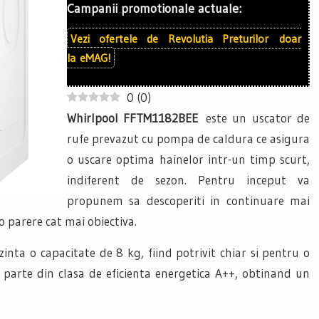
Campanii promotionale actuale:
Vezi ofertele de
Revolutia Preturilor
doar
la
eMAG!
0
(
0
)
Whirlpool FFTM1182BEE
este un uscator de
rufe prevazut cu pompa de caldura ce asigura
o uscare optima hainelor intr-un timp scurt,
indiferent de sezon. Pentru inceput va
propunem sa descoperiti in continuare mai
 parere cat mai obiectiva.
zinta o capacitate de 8 kg, fiind potrivit chiar si pentru o
ce parte din clasa de eficienta energetica A++, obtinand un