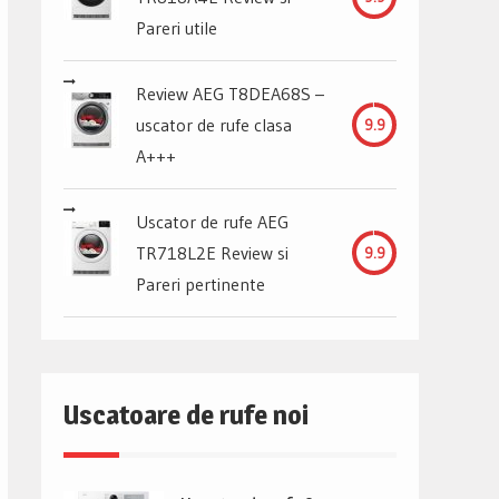
Pareri utile
Review AEG T8DEA68S –
uscator de rufe clasa
9.9
A+++
Uscator de rufe AEG
TR718L2E Review si
9.9
Pareri pertinente
Uscatoare de rufe noi