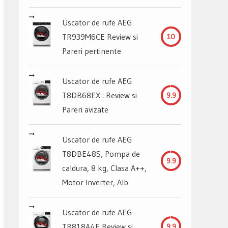
Uscator de rufe AEG
TR939M6CE Review si
10
Pareri pertinente
Uscator de rufe AEG
T8DB68EX : Review si
9.9
Pareri avizate
Uscator de rufe AEG
T8DBE48S, Pompa de
9.9
caldura, 8 kg, Clasa A++,
Motor Inverter, Alb
Uscator de rufe AEG
TR818A4E Review si
9.9