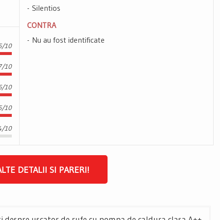
Silentios
CONTRA
Nu au fost identificate
5/10
7/10
6/10
5/10
4/10
ALTE DETALII SI PARERI!
despre uscator de rufe cu pompa de caldura clasa A++