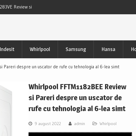
D283VE Review si
Uscator Samsung DV90CGC0A0ABLE Review
pertinente
Indesit
Whirlpool
Samsung
Hansa
Ho
Pareri despre un uscator de rufe cu tehnologia al 6-lea simt
Whirlpool FFTM1182BEE Review
si Pareri despre un uscator de
rufe cu tehnologia al 6-lea simt
9 august 2022
admin
Whirlpool