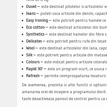
Duvet –
este destinat pilotelor si articolelor
Jeans –
puteti usca articole din denim, capac
Easy Ironing –
este potrivit pentru hainele c
Eco cotton –
este destinat articolelor din bu
Synthetics –
este destinat hainelor din fibre 
Delicates –
este potrivit pentru rufe din tesat
Wool –
este destinat articolelor din lana, cap
Silk –
este potrivit pentru articole din matase
Colours –
este indicat pentru articole colorat
Rapid 30′ –
este un program scurt, ce usuca r
Refresh –
permite reimprospatarea tesaturii 
De asemenea, prezinta si alte functii si optiun
amanarea orei de incepere a programului dorit.
taste dezactiveaza panoul de control pentru ca 