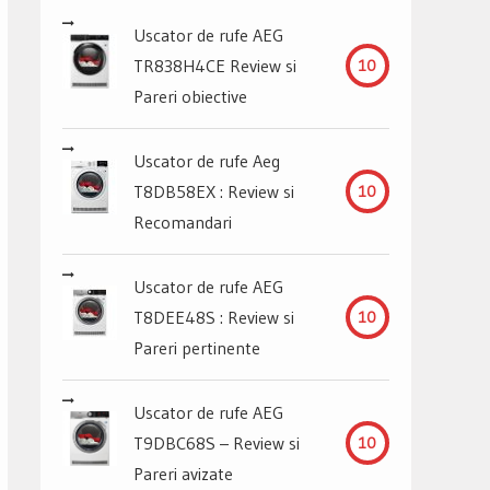
Uscator de rufe AEG
TR838H4CE Review si
10
Pareri obiective
Uscator de rufe Aeg
T8DB58EX : Review si
10
Recomandari
Uscator de rufe AEG
T8DEE48S : Review si
10
Pareri pertinente
Uscator de rufe AEG
T9DBC68S – Review si
10
Pareri avizate