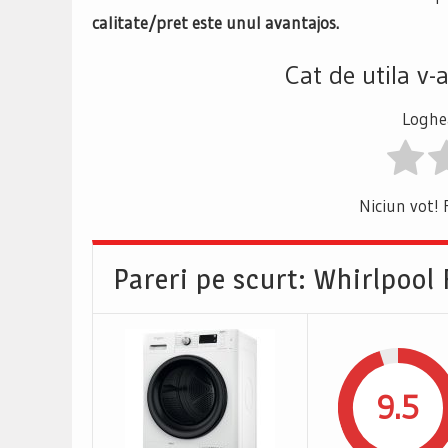
calitate/pret este unul avantajos.
Cat de utila v-
Loghea
Niciun vot! 
Pareri pe scurt: Whirlpoo
9.5