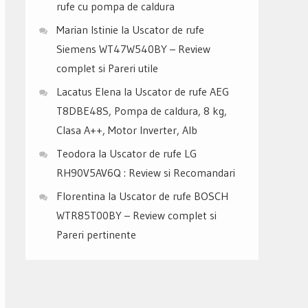
rufe cu pompa de caldura
Marian Istinie
la
Uscator de rufe
Siemens WT47W540BY – Review
complet si Pareri utile
Lacatus Elena
la
Uscator de rufe AEG
T8DBE48S, Pompa de caldura, 8 kg,
Clasa A++, Motor Inverter, Alb
Teodora
la
Uscator de rufe LG
RH90V5AV6Q : Review si Recomandari
Florentina
la
Uscator de rufe BOSCH
WTR85T00BY – Review complet si
Pareri pertinente