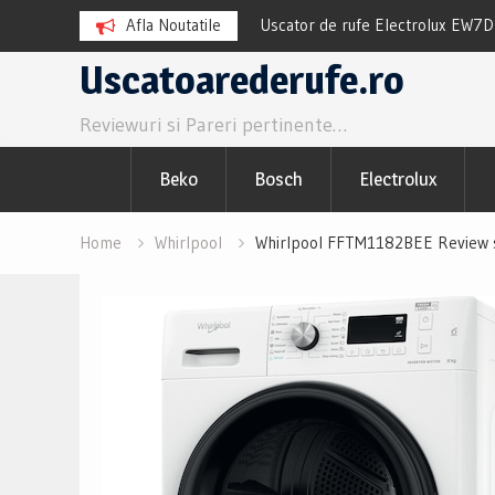
TR8384CE Review si Pareri
Afla Noutatile
Uscator de rufe Electrolux EW7
Pareri utile
Skip
Uscatoarederufe.ro
to
Reviewuri si Pareri pertinente…
content
Beko
Bosch
Electrolux
Home
Whirlpool
Whirlpool FFTM1182BEE Review si 