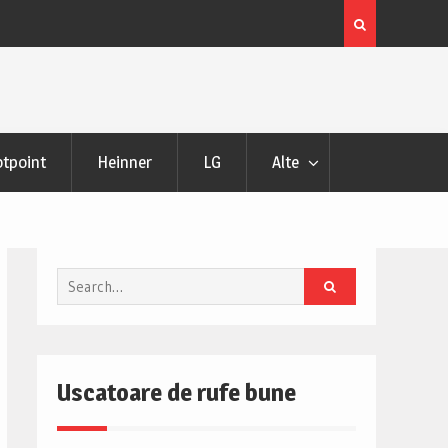
 si Pareri
Uscator de rufe Samsung DV90DG52A0AHLE Review s
Pareri
tpoint
Heinner
LG
Alte
Search
for:
Uscatoare de rufe bune