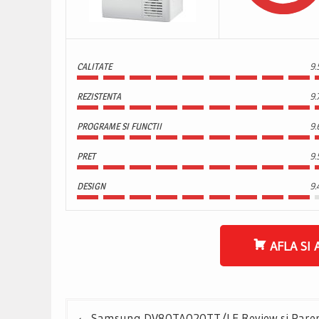
CALITATE
9.
REZISTENTA
9.
PROGRAME SI FUNCTII
9.
PRET
9.
DESIGN
9.
AFLA SI 
Navigare
Samsung DV80TA020TT/LE Review si Pareri 