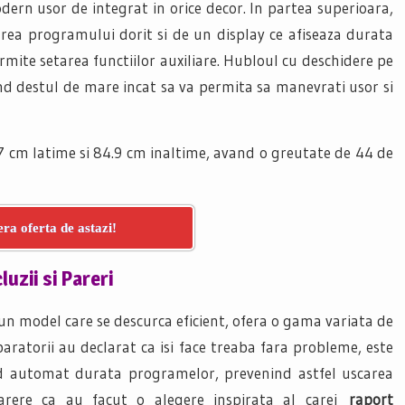
dern usor de integrat in orice decor. In partea superioara,
rea programului dorit si de un display ce afiseaza durata
rmite setarea functiilor auxiliare. Hubloul cu deschidere pe
nd destul de mare incat sa va permita sa manevrati usor si
7 cm latime si 84.9 cm inaltime, avand o greutate de 44 de
ra oferta de astazi!
uzii si Pareri
un model care se descurca eficient, ofera o gama variata de
ratorii au declarat ca isi face treaba fara probleme, este
nd automat durata programelor, prevenind astfel uscarea
parere ca au facut o alegere inspirata al carei
raport