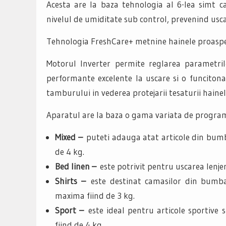
Acesta are la baza tehnologia al 6-lea simt c
nivelul de umiditate sub control, prevenind usca
Tehnologia FreshCare+ metnine hainele proaspet
Motorul Inverter permite reglarea parametrilo
performante excelente la uscare si o funcitonar
tamburului in vederea protejarii tesaturii hainel
Aparatul are la baza o gama variata de progra
Mixed –
puteti adauga atat articole din bumb
de 4 kg.
Bed linen –
este potrivit pentru uscarea lenj
Shirts –
este destinat camasilor din bumba
maxima fiind de 3 kg.
Sport –
este ideal pentru articole sportive
fiind de 4 kg.