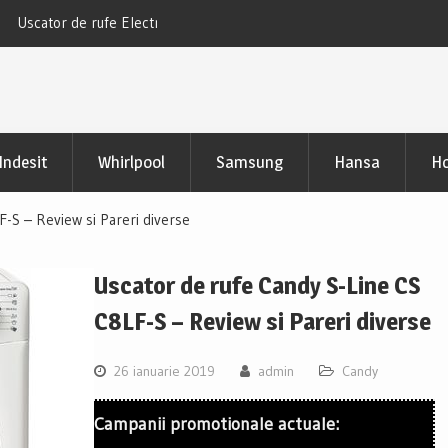
D283VE Review si
Uscator Samsung DV90CGC0A0ABLE Review
pertinente
Indesit
Whirlpool
Samsung
Hansa
Ho
-S – Review si Pareri diverse
Uscator de rufe Candy S-Line CS
C8LF-S – Review si Pareri diverse
26 ianuarie 2019
admin
Candy
Campanii promotionale actuale: