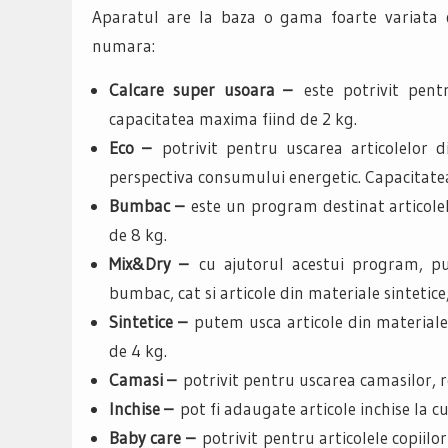
Aparatul are la baza o gama foarte variata 
numara:
Calcare super usoara –
este potrivit pent
capacitatea maxima fiind de 2 kg.
Eco –
potrivit pentru uscarea articolelor d
perspectiva consumului energetic. Capacitate
Bumbac –
este un program destinat articole
de 8 kg.
Mix&Dry –
cu ajutorul acestui program, pu
bumbac, cat si articole din materiale sintetic
Sintetice –
putem usca articole din materiale 
de 4 kg.
Camasi –
potrivit pentru uscarea camasilor, 
Inchise –
pot fi adaugate articole inchise la c
Baby care –
potrivit pentru articolele copiilo