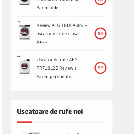
Pareri utile
Review AEG T8DEA68S –
uscator de rufe clasa
9.9
A+++
Uscator de rufe AEG
TR718L2E Review si
9.9
Pareri pertinente
Uscatoare de rufe noi