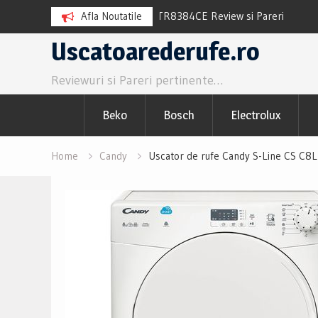
TR8384CE Review si Pareri
Afla Noutatile
Uscator de rufe Electrolux EW7
Pareri utile
Skip
Uscatoarederufe.ro
to
Reviewuri si Pareri pertinente…
content
Beko
Bosch
Electrolux
Home
Candy
Uscator de rufe Candy S-Line CS C8LF