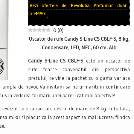
Vezi ofertele de
Revolutia Preturilor
doar
la
eMAG!
0
(
0
)
Uscator de rufe Candy S-Line CS C8LF-S, 8 kg,
Condensare, LED, NFC, 60 cm, Alb
Candy S-Line CS C8LF-S
este un uscator de
rufe foarte convenabil din perspectiva
pretului, ce vine la pachet cu o gama variata
ampla de nevoi. Va invitam sa ne urmariti in continuare
dus in vederea formarii unei pareri cat mai obiective!
prevazut cu o capacitate destul de mare, de 8 kg. Totodata,
insa mi-ar fi placut ca la acest aspect sa mai lucreze, fiindca
se.