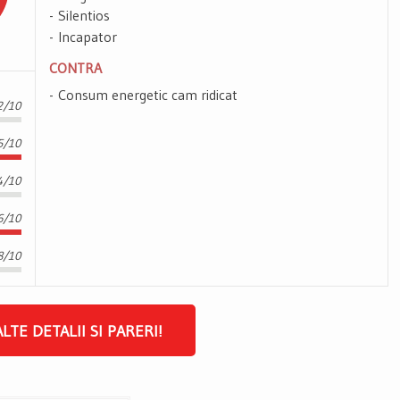
Silentios
Incapator
CONTRA
Consum energetic cam ridicat
2/10
5/10
4/10
6/10
8/10
ALTE DETALII SI PARERI!