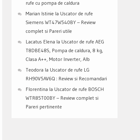
rufe cu pompa de caldura
Marian Istinie
la
Uscator de rufe
Siemens WT47W540BY – Review
complet si Pareri utile
Lacatus Elena
la
Uscator de rufe AEG
T8DBE48S, Pompa de caldura, 8 kg,
Clasa A++, Motor Inverter, Alb
Teodora
la
Uscator de rufe LG
RH90V5AV6Q : Review si Recomandari
Florentina
la
Uscator de rufe BOSCH
WTR85T00BY – Review complet si
Pareri pertinente