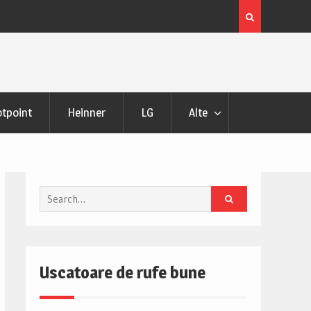
 si Pareri
Uscator de rufe Samsung DV90DG52A0AHLE Review s
Pareri
tpoint
Heinner
LG
Alte
Search
for:
Uscatoare de rufe bune