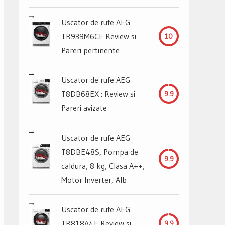
Uscator de rufe AEG
TR939M6CE Review si
10
Pareri pertinente
Uscator de rufe AEG
T8DB68EX : Review si
9.9
Pareri avizate
Uscator de rufe AEG
T8DBE48S, Pompa de
9.9
caldura, 8 kg, Clasa A++,
Motor Inverter, Alb
Uscator de rufe AEG
TR818A4E Review si
9.9