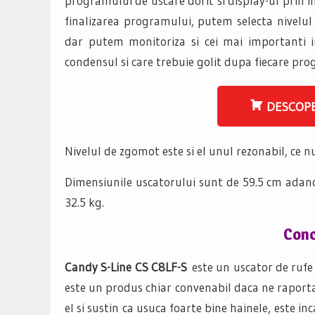
programului de uscare dorit si display-ul prin
finalizarea programului, putem selecta nivelul
dar putem monitoriza si cei mai importanti in
condensul si care trebuie golit dupa fiecare prog
DESCOPE
Nivelul de zgomot este si el unul rezonabil, ce 
Dimensiunile uscatorului sunt de 59.5 cm adan
32.5 kg.
Concl
Candy S-Line CS C8LF-S
este un uscator de rufe 
este un produs chiar convenabil daca ne raporta
el si sustin ca usuca foarte bine hainele, este inc