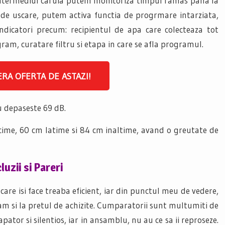
 intermediul caruia putem monitoriza timpul ramas pana la
 de uscare, putem activa functia de progrmare intarziata,
dicatori precum: recipientul de apa care colecteaza tot
ram, curatare filtru si etapa in care se afla programul.
RA OFERTA DE ASTAZI!
nu depaseste 69 dB.
cime, 60 cm latime si 84 cm inaltime, avand o greutate de
uzii si Pareri
care isi face treaba eficient, iar din punctul meu de vedere,
m si la pretul de achizite. Cumparatorii sunt multumiti de
apator si silentios, iar in ansamblu, nu au ce sa ii reproseze.