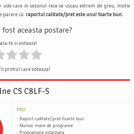
or ude care in sezonul rece se uscau extrem de greu, motiv
de parere ca
raportul calitate/pret este unul foarte bun.
a fost aceasta postare?
za-te si voteaza!
Fii primul care voteaza!
ine CS C8LF-S
PRO
Raport calitate/pret foarte bun
Numar mare de programe
Programare intarziata