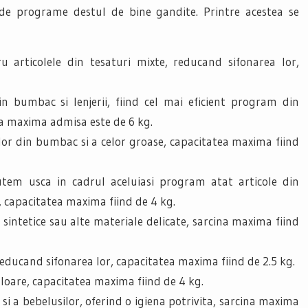
de programe destul de bine gandite. Printre acestea se
ru articolele din tesaturi mixte, reducand sifonarea lor,
in bumbac si lenjerii, fiind cel mai eficient program din
a maxima admisa este de 6 kg.
lor din bumbac si a celor groase, capacitatea maxima fiind
tem usca in cadrul aceluiasi program atat articole din
e, capacitatea maxima fiind de 4 kg.
sintetice sau alte materiale delicate, sarcina maxima fiind
reducand sifonarea lor, capacitatea maxima fiind de 2.5 kg.
uloare, capacitatea maxima fiind de 4 kg.
r si a bebelusilor, oferind o igiena potrivita, sarcina maxima