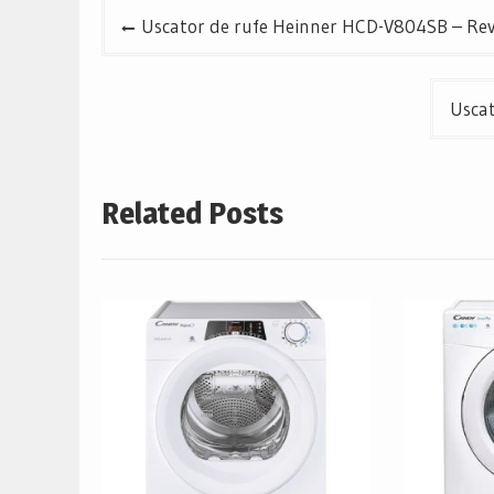
Navigare
Uscator de rufe Heinner HCD-V804SB – Revie
în
articole
Uscat
Related Posts