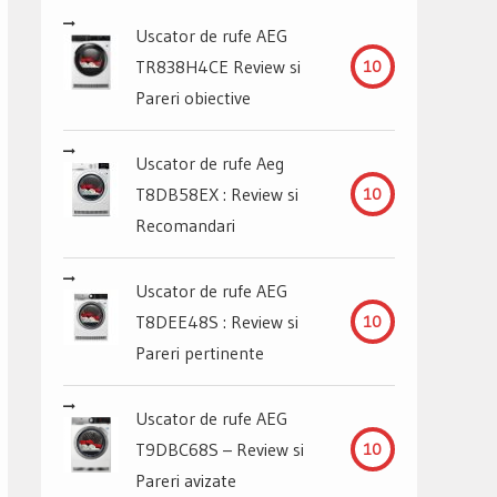
Uscator de rufe AEG
TR838H4CE Review si
10
Pareri obiective
Uscator de rufe Aeg
T8DB58EX : Review si
10
Recomandari
Uscator de rufe AEG
T8DEE48S : Review si
10
Pareri pertinente
Uscator de rufe AEG
T9DBC68S – Review si
10
Pareri avizate