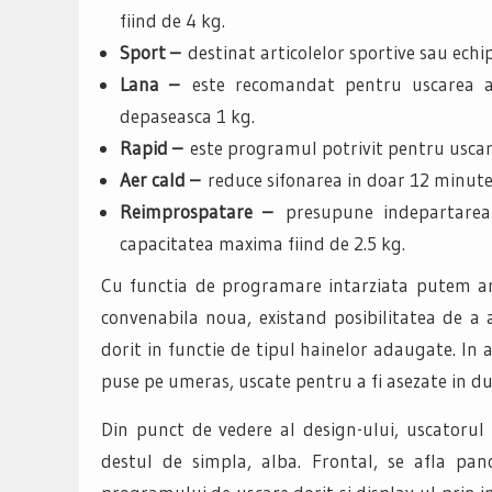
fiind de 4 kg.
Sport –
destinat articolelor sportive sau ech
Lana –
este recomandat pentru uscarea ar
depaseasca 1 kg.
Rapid –
este programul potrivit pentru uscare
Aer cald –
reduce sifonarea in doar 12 minute
Reimprospatare –
presupune indepartarea 
capacitatea maxima fiind de 2.5 kg.
Cu functia de programare intarziata putem ama
convenabila noua, existand posibilitatea de a
dorit in functie de tipul hainelor adaugate. In 
puse pe umeras, uscate pentru a fi asezate in dul
Din punct de vedere al design-ului, uscatorul 
destul de simpla, alba. Frontal, se afla pan