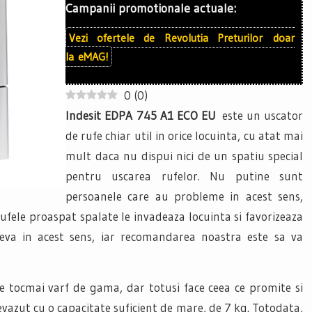
Campanii promotionale actuale:
Vezi ofertele de
Revolutia Preturilor
doar
la
eMAG!
0
(
0
)
Indesit EDPA 745 A1 ECO EU
este un uscator
de rufe chiar util in orice locuinta, cu atat mai
mult daca nu dispui nici de un spatiu special
pentru uscarea rufelor. Nu putine sunt
persoanele care au probleme in acest sens,
ufele proaspat spalate le invadeaza locuinta si favorizeaza
ceva in acest sens, iar recomandarea noastra este sa va
 tocmai varf de gama, dar totusi face ceea ce promite si
evazut cu o capacitate suficient de mare, de 7 kg. Totodata,