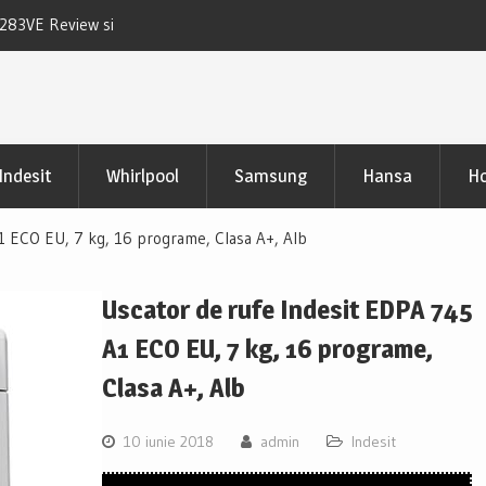
D283VE Review si
Uscator Samsung DV90CGC0A0ABLE Review
pertinente
Indesit
Whirlpool
Samsung
Hansa
Ho
1 ECO EU, 7 kg, 16 programe, Clasa A+, Alb
Uscator de rufe Indesit EDPA 745
A1 ECO EU, 7 kg, 16 programe,
Clasa A+, Alb
10 iunie 2018
admin
Indesit