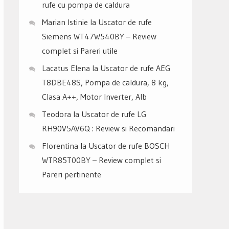
rufe cu pompa de caldura
Marian Istinie
la
Uscator de rufe
Siemens WT47W540BY – Review
complet si Pareri utile
Lacatus Elena
la
Uscator de rufe AEG
T8DBE48S, Pompa de caldura, 8 kg,
Clasa A++, Motor Inverter, Alb
Teodora
la
Uscator de rufe LG
RH90V5AV6Q : Review si Recomandari
Florentina
la
Uscator de rufe BOSCH
WTR85T00BY – Review complet si
Pareri pertinente