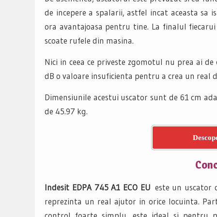
de incepere a spalarii, astfel incat aceasta sa
ora avantajoasa pentru tine. La finalul fiecarui
scoate rufele din masina.
Nici in ceea ce priveste zgomotul nu prea ai de c
dB o valoare insuficienta pentru a crea un real d
Dimensiunile acestui uscator sunt de 61 cm ada
de 45.97 kg.
Descope
Concl
Indesit EDPA 745 A1 ECO EU
este un uscator d
reprezinta un real ajutor in orice locuinta. P
control foarte simplu, este ideal si pentru