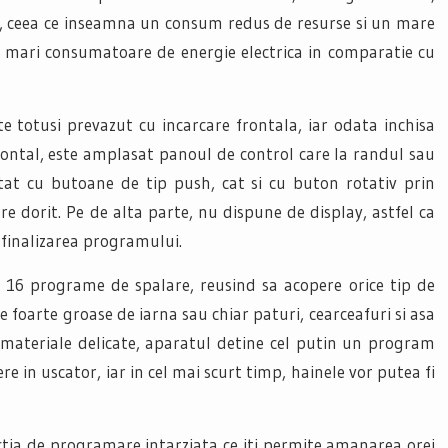
A+, ceea ce inseamna un consum redus de resurse si un mare
ai mari consumatoare de energie electrica in comparatie cu
 totusi prevazut cu incarcare frontala, iar odata inchisa
 Frontal, este amplasat panoul de control care la randul sau
 atat cu butoane de tip push, cat si cu buton rotativ prin
e dorit. Pe de alta parte, nu dispune de display, astfel ca
finalizarea programului.
 16 programe de spalare, reusind sa acopere orice tip de
e foarte groase de iarna sau chiar paturi, cearceafuri si asa
 materiale delicate, aparatul detine cel putin un program
re in uscator, iar in cel mai scurt timp, hainele vor putea fi
ctia de programare intarziata ce iti permite amanarea orei