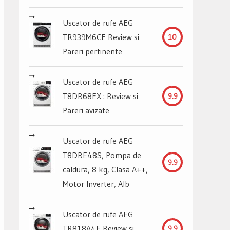
Uscator de rufe AEG
TR939M6CE Review si
10
Pareri pertinente
Uscator de rufe AEG
T8DB68EX : Review si
9.9
Pareri avizate
Uscator de rufe AEG
T8DBE48S, Pompa de
9.9
caldura, 8 kg, Clasa A++,
Motor Inverter, Alb
Uscator de rufe AEG
TR818A4E Review si
9.9