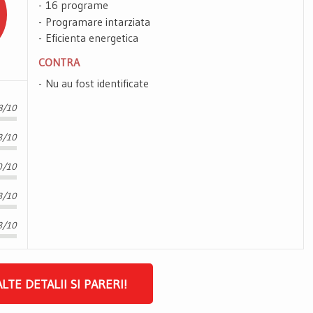
16 programe
Programare intarziata
Eficienta energetica
CONTRA
Nu au fost identificate
8/10
3/10
0/10
3/10
3/10
ALTE DETALII SI PARERI!