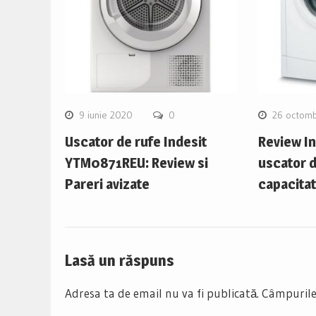
9 iunie 2020
0
26 octomb
Uscator de rufe Indesit
Review In
YTM0871REU: Review si
uscator d
Pareri avizate
capacitat
Lasă un răspuns
Adresa ta de email nu va fi publicată.
Câmpurile