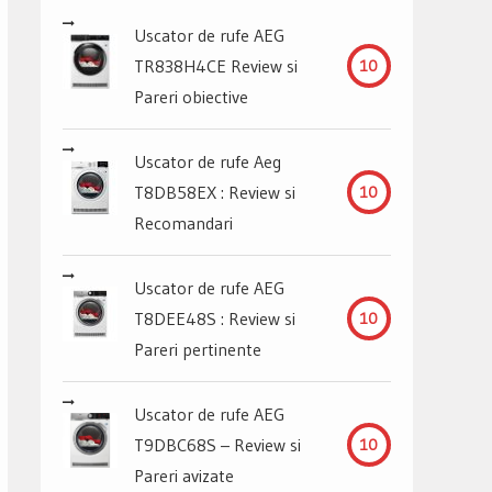
Uscator de rufe AEG
TR838H4CE Review si
10
Pareri obiective
Uscator de rufe Aeg
T8DB58EX : Review si
10
Recomandari
Uscator de rufe AEG
T8DEE48S : Review si
10
Pareri pertinente
Uscator de rufe AEG
T9DBC68S – Review si
10
Pareri avizate