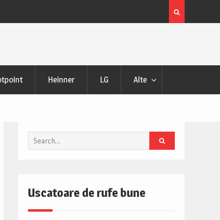
 si Pareri
Uscator de rufe Samsung DV90DG52A0AHLE Review s
Pareri
tpoint
Heinner
LG
Alte
Search
for:
Uscatoare de rufe bune