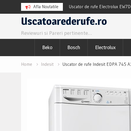
TR8384CE Review si Pareri
Afla Noutatile
Uscator de rufe Electrolux EW7
Pareri utile
Skip
Uscatoarederufe.ro
to
Reviewuri si Pareri pertinente…
content
Beko
Bosch
Electrolux
Home
Indesit
Uscator de rufe Indesit EDPA 745 A