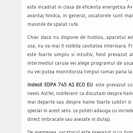
este incadrat in clasa de eficienta energetica 
avantaj fiindca, in general, uscatorele sunt m
masinile de spalat rufe.
Chiar daca nu dispune de hublou, aparatul este
usa, nu va mai fi vizibila cavitatea interioara.
este foarte simplu si intuitiv, fiind prevazut
intermediul caruia vei alege programul de uscar
nu vei putea monnitoriza timpul ramas pana la 
Indesit EDPA 745 A1 ECO EU
este prevazut cu
nevoi. Astfel, indiferent ca discutam despre hain
mai departe sau despre haine foarte subtiri si
special in acest sens. Le puteti adauga cu increde
direct imbracate sau asezate in dulap.
De asemenea, uscatorul este prevazut si cu fun