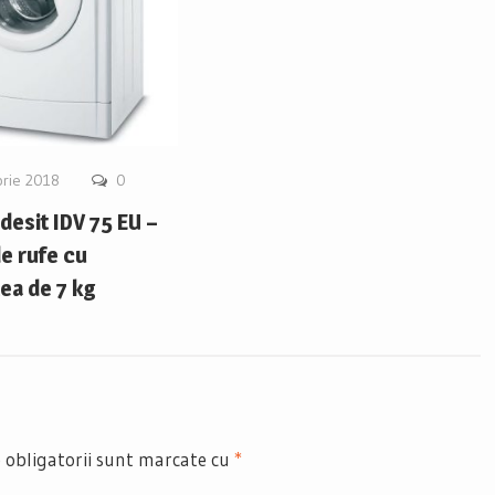
rie 2018
0
desit IDV 75 EU –
e rufe cu
ea de 7 kg
 obligatorii sunt marcate cu
*