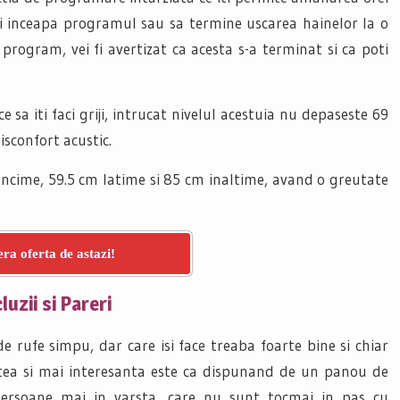
 isi inceapa programul sau sa termine uscarea hainelor la o
 program, vei fi avertizat ca acesta s-a terminat si ca poti
e sa iti faci griji, intrucat nivelul acestuia nu depaseste 69
isconfort acustic.
ncime, 59.5 cm latime si 85 cm inaltime, avand o greutate
ra oferta de astazi!
uzii si Pareri
e rufe simpu, dar care isi face treaba foarte bine si chiar
artea si mai interesanta este ca dispunand de un panou de
 persoane mai in varsta, care nu sunt tocmai in pas cu