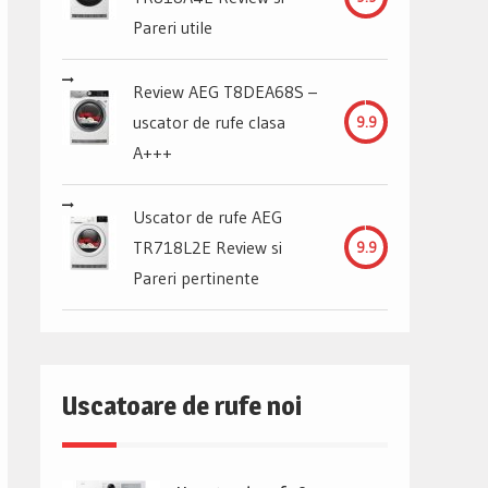
Pareri utile
Review AEG T8DEA68S –
uscator de rufe clasa
9.9
A+++
Uscator de rufe AEG
TR718L2E Review si
9.9
Pareri pertinente
Uscatoare de rufe noi