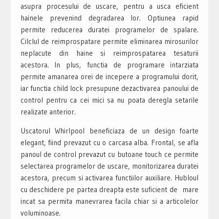
asupra procesului de uscare, pentru a usca eficient
hainele prevenind degradarea lor. Optiunea rapid
permite reducerea duratei programelor de spalare.
Cilclul de reimprospatare permite eliminarea mirosurilor
neplacute din haine si reimprospatarea tesaturii
acestora. In plus, functia de programare intarziata
permite amanarea orei de incepere a programului dorit,
iar functia child lock presupune dezactivarea panoului de
control pentru ca cei mici sa nu poata deregla setarile
realizate anterior.
Uscatorul Whirlpool beneficiaza de un design foarte
elegant, fiind prevazut cu o carcasa alba. Frontal, se afla
panoul de control prevazut cu butoane touch ce permite
selectarea programelor de uscare, monitorizarea duratei
acestora, precum si activarea functiilor auxiliare. Hubloul
cu deschidere pe partea dreapta este suficient de mare
incat sa permita manevrarea facila chiar si a articolelor
voluminoase.