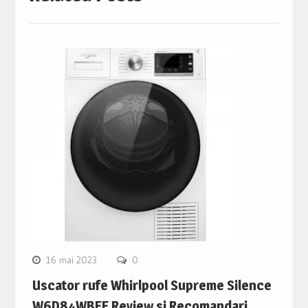
16 mai 2023
0
Uscator rufe Whirlpool Supreme Silence
W6D84WBEE Review si Recomandari