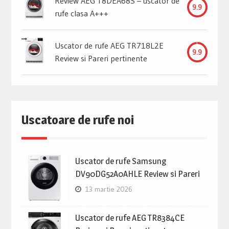
Review AEG T8DEA68S – uscator de
9.9
rufe clasa A+++
Uscator de rufe AEG TR718L2E
9.9
Review si Pareri pertinente
Uscatoare de rufe noi
Uscator de rufe Samsung
DV90DG52A0AHLE Review si Pareri
13 martie 2026
Uscator de rufe AEG TR8384CE