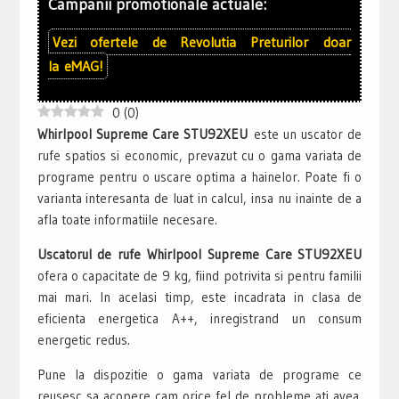
Campanii promotionale actuale:
Vezi ofertele de
Revolutia Preturilor
doar
la
eMAG!
0
(
0
)
Whirlpool Supreme Care STU92XEU
este un uscator de
rufe spatios si economic, prevazut cu o gama variata de
programe pentru o uscare optima a hainelor. Poate fi o
varianta interesanta de luat in calcul, insa nu inainte de a
afla toate informatiile necesare.
Uscatorul de rufe Whirlpool Supreme Care STU92XEU
ofera o capacitate de 9 kg, fiind potrivita si pentru familii
mai mari. In acelasi timp, este incadrata in clasa de
eficienta energetica A++, inregistrand un consum
energetic redus.
Pune la dispozitie o gama variata de programe ce
reusesc sa acopere cam orice fel de probleme ati avea.