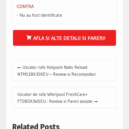
CONTRA
Nu au fost identificate
AFLA SI ALTE DETALII SI PARERI!
Navigare
Uscator rufe Hotpoint Natis Reload
în
NTM118X3SKEU – Review si Recomandari
articole
Uscator de rufe Whirlpool FreshCare+
FTD83X3WSEU : Review si Pareri avizate
Related Posts