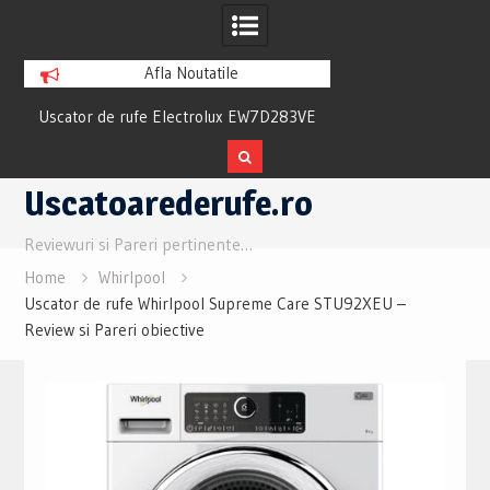
Afla Noutatile
ew
Uscator de rufe Electrolux EW7D283VE
Uscator Samsung
Review si Pareri utile
Review si Pare
Skip
Uscatoarederufe.ro
to
content
Reviewuri si Pareri pertinente…
Home
Whirlpool
Uscator de rufe Whirlpool Supreme Care STU92XEU –
Review si Pareri obiective