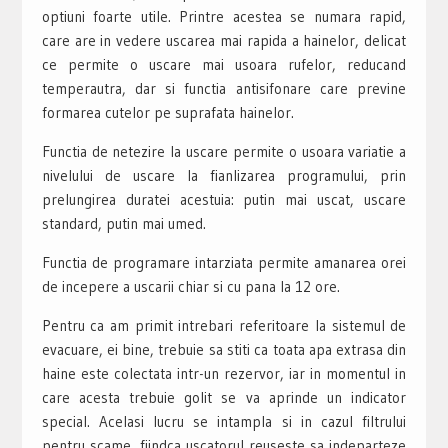
optiuni foarte utile. Printre acestea se numara rapid,
care are in vedere uscarea mai rapida a hainelor, delicat
ce permite o uscare mai usoara rufelor, reducand
temperautra, dar si functia antisifonare care previne
formarea cutelor pe suprafata hainelor.
Functia de netezire la uscare permite o usoara variatie a
nivelului de uscare la fianlizarea programului, prin
prelungirea duratei acestuia: putin mai uscat, uscare
standard, putin mai umed.
Functia de programare intarziata permite amanarea orei
de incepere a uscarii chiar si cu pana la 12 ore.
Pentru ca am primit intrebari referitoare la sistemul de
evacuare, ei bine, trebuie sa stiti ca toata apa extrasa din
haine este colectata intr-un rezervor, iar in momentul in
care acesta trebuie golit se va aprinde un indicator
special. Acelasi lucru se intampla si in cazul filtrului
pentru scame, fiindca uscatorul reuseste sa indeparteze