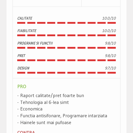
CALITATE
10.0/10
FIABILITATE
10.0/10
PROGRAME SI FUNCTII
9.8/10
PRET
9.8/10
DESIGN
9.7/10
PRO
Raport calitate/pret foarte bun
Tehnologia al 6-lea simt
Economica
Functia antisifonare, Programare intarziata
Hainele sunt mai pufoase
CONTRA