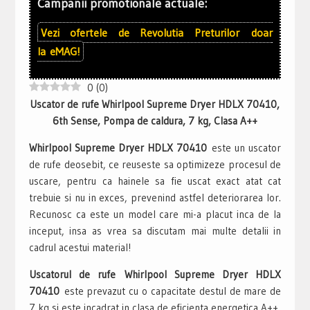
Campanii promotionale actuale:
Vezi ofertele de
Revolutia Preturilor
doar
la
eMAG!
0
(
0
)
Uscator de rufe Whirlpool Supreme Dryer HDLX 70410,
6th Sense, Pompa de caldura, 7 kg, Clasa A++
Whirlpool Supreme Dryer HDLX 70410
este un uscator
de rufe deosebit, ce reuseste sa optimizeze procesul de
uscare, pentru ca hainele sa fie uscat exact atat cat
trebuie si nu in exces, prevenind astfel deteriorarea lor.
Recunosc ca este un model care mi-a placut inca de la
inceput, insa as vrea sa discutam mai multe detalii in
cadrul acestui material!
Uscatorul de rufe Whirlpool Supreme Dryer HDLX
70410
este prevazut cu o capacitate destul de mare de
7 kg si este incadrat in clasa de eficienta energetica A++,