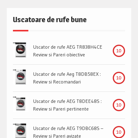
Uscatoare de rufe bune
Uscator de rufe AEG TR838H4CE
10
Review si Pareri obiective
Uscator de rufe Aeg T8DB58EX :
10
Review si Recomandari
Uscator de rufe AEG T8DEE48S :
10
Review si Pareri pertinente
Uscator de rufe AEG T9DBC68S –
10
Review si Pareri avizate