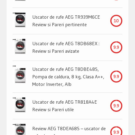
Uscator de rufe AEG TR939M6CE
10
Review si Pareri pertinente
Uscator de rufe AEG T8DB68EX :
9.9
Review si Pareri avizate
Uscator de rufe AEG T8DBE48S,
Pompa de caldura, 8 kg, Clasa A++,
9.9
Motor Inverter, Alb
Uscator de rufe AEG TR818A4E
9.9
Review si Pareri utile
Review AEG T8DEA68S – uscator de
9.9