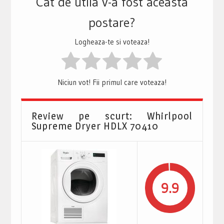
Cat de utila v-a fost aceasta
postare?
Logheaza-te si voteaza!
Niciun vot! Fii primul care voteaza!
Review pe scurt: Whirlpool
Supreme Dryer HDLX 70410
9.9