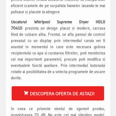
eficient scamele de pe surpafata hainelor lasandu-le mai
pufoase si placute la atingere.
Uscatorul Whirlpool Supreme Dryer HDLX
70410
prezinta un design placut si modern, carcasa
fiind de culoare alba. Frontal, se afla panoul de control
prevazut cu un display prin intermediul caruia vei fi
anuntat in momentul in care este necesara golirea
recipientului cu apa si curatarea filtrelor, poti monitoriza
cei mai importanti parametrii, precum poti modifica si
eventualele functii auxiliare. Prin intermediul butonului
rotativ ai posibilitatea de a selecta programele de uscare
dorite.
DESCOPERA OFERTA DE ASTAZI!
In ceea ce priveste nivelul de zgomot produs,
inregistreaza 70 dB. Nu este cel mai silentios model,