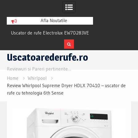
Afla Noutatile
ew
Uscator de rufe Electrolux EW7D283VE
Uscator Samsung
Review si Pareri utile
Review si Pare
Skip
Uscatoarederufe.ro
to
content
Reviewuri si Pareri pertinente…
Home
Whirlpool
Review Whirlpool Supreme Dryer HDLX 70410 – uscator de
rufe cu tehnologia 6th Sense